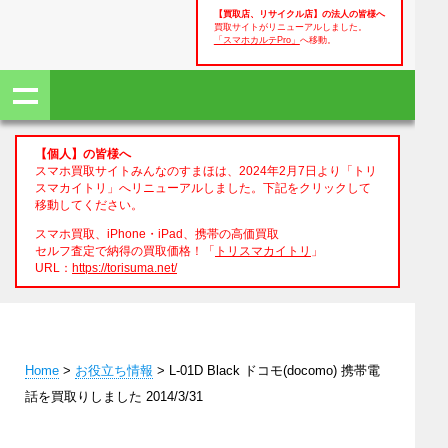
【買取店、リサイクル店】の法人の皆様へ
買取サイトがリニューアルしました。
「スマホカルテPro」
へ移動。
【個人】の皆様へ
スマホ買取サイトみんなのすまほは、2024年2月7日より「トリ
スマカイトリ」へリニューアルしました。下記をクリックして
移動してください。
スマホ買取、iPhone・iPad、携帯の高価買取
セルフ査定で納得の買取価格！「
トリスマカイトリ
」
URL：
https://torisuma.net/
Home
>
お役立ち情報
> L-01D Black ドコモ(docomo) 携帯電
話を買取りしました 2014/3/31