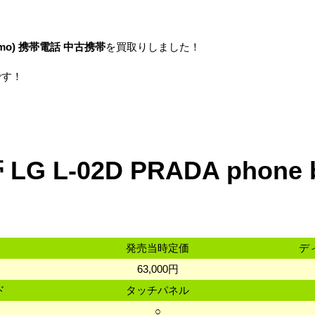
mo)
携帯電話
中古携帯
を買取りしました！
です！
G L-02D PRADA phone
発売当時定価
デ
63,000円
ド
タッチパネル
ド
○