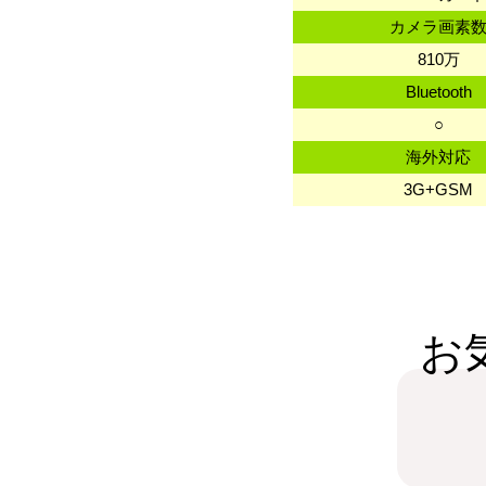
カメラ画素
810万
Bluetooth
○
海外対応
3G+GSM
お