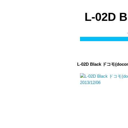
L-02D
L-02D Black
ドコモ(doco