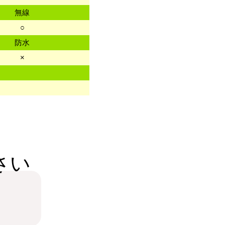
無線
○
防水
×
さい