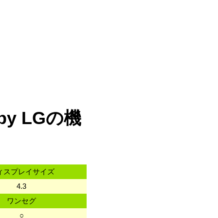
 by LGの機
ィスプレイサイズ
4.3
ワンセグ
○