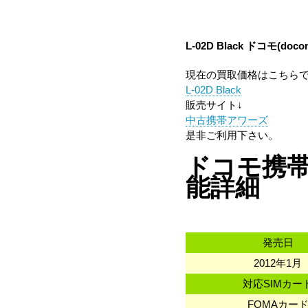
L-02D Black
ドコモ(doco
現在の買取価格はこちら
L-02D Black
販売サイト↓
中古携帯アワーズ
是非ご利用下さい。
ドコモ携帯 L
能詳細
発売日
2012年1月
対応SIMカー
FOMAカー