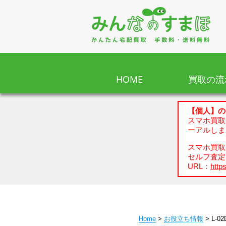
HOME
買取の流
【個人】の
スマホ買取
ーアルしま
スマホ買取、
セルフ査定
URL：
https
Home
>
お役立ち情報
> L-0