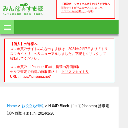
【買取店、リサイクル店】の法人の皆様へ
買取サイトがリニューアルしました。
「スマホカルテPro」
へ移動。
【個人】の皆様へ
スマホ買取サイトみんなのすまほは、2024年2月7日より「トリ
スマカイトリ」へリニューアルしました。下記をクリックして
移動してください。
スマホ買取、iPhone・iPad、携帯の高価買取
セルフ査定で納得の買取価格！「
トリスマカイトリ
」
URL：
https://torisuma.net/
Home
>
お役立ち情報
> N-04D Black ドコモ(docomo) 携帯電
話を買取りました 2014/1/28