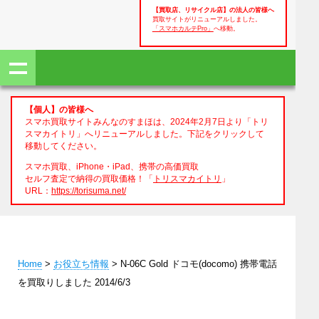
【買取店、リサイクル店】の法人の皆様へ
買取サイトがリニューアルしました。
「スマホカルテPro」
へ移動。
【個人】の皆様へ
スマホ買取サイトみんなのすまほは、2024年2月7日より「トリ
スマカイトリ」へリニューアルしました。下記をクリックして
移動してください。
スマホ買取、iPhone・iPad、携帯の高価買取
セルフ査定で納得の買取価格！「
トリスマカイトリ
」
URL：
https://torisuma.net/
Home
>
お役立ち情報
> N-06C Gold ドコモ(docomo) 携帯電話
を買取りしました 2014/6/3