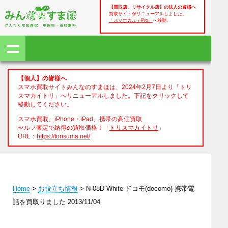
【買取店、リサイクル店】の法人の皆様へ
買取サイトがリニューアルしました。
「スマホカルテPro」
へ移動。
【個人】の皆様へ
スマホ買取サイトみんなのすまほは、2024年2月7日より「トリ
スマカイトリ」へリニューアルしました。下記をクリックして
移動してください。
スマホ買取、iPhone・iPad、携帯の高価買取
セルフ査定で納得の買取価格！「
トリスマカイトリ
」
URL：
https://torisuma.net/
Home
>
お役立ち情報
> N-08D White ドコモ(docomo) 携帯電
話を買取りました 2013/11/04