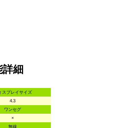
能詳細
ィスプレイサイズ
4.3
ワンセグ
×
無線