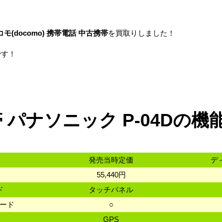
コモ(docomo) 携帯電話 中古携帯
を買取りしました！
です！
 パナソニック P-04Dの機
発売当時定価
デ
55,440円
ド
タッチパネル
カード
○
数
GPS