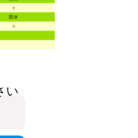
○
防水
○
さい