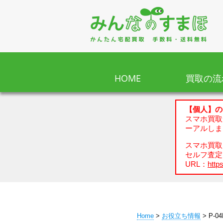
HOME
買取の流
【個人】の
スマホ買取
ーアルしま
スマホ買取、
セルフ査定
URL：
https
Home
>
お役立ち情報
> P-0