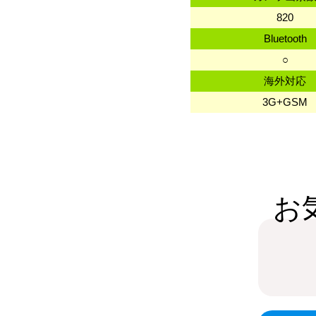
820
Bluetooth
○
海外対応
3G+GSM
お