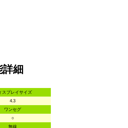
能詳細
ィスプレイサイズ
4.3
ワンセグ
○
無線