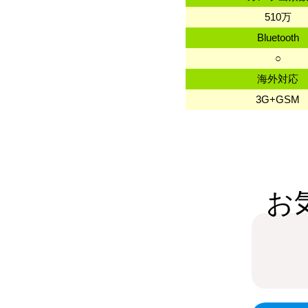
510万
Bluetooth
○
海外対応
3G+GSM
お