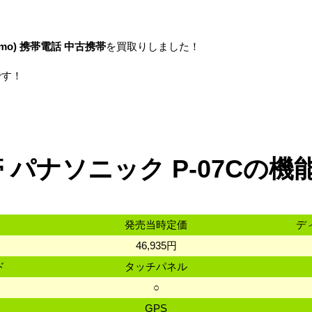
mo)
携帯電話
中古携帯
を買取りしました！
です！
 パナソニック P-07Cの機
発売当時定価
デ
46,935円
ド
タッチパネル
ド
○
数
GPS