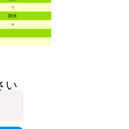
○
防水
×
さい