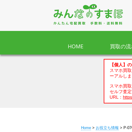
HOME
買取の流
【個人】の
スマホ買取
ーアルしま
スマホ買取、
セルフ査定
URL：
https
Home
>
お役立ち情報
> P-0