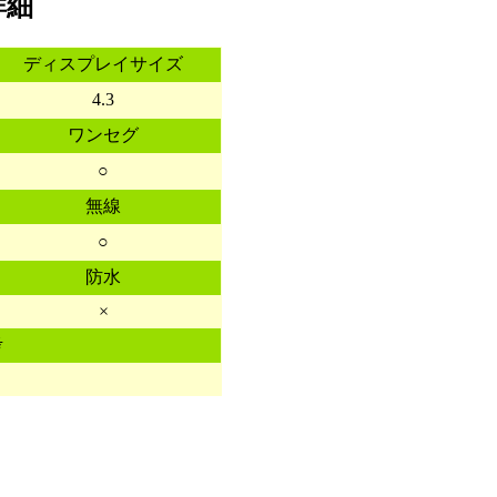
詳細
ディスプレイサイズ
4.3
ワンセグ
○
無線
○
防水
×
考