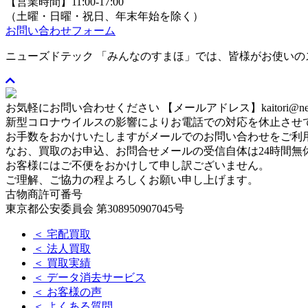
【営業時間】11:00-17:00
（土曜・日曜・祝日、年末年始を除く）
お問い合わせフォーム
ニューズドテック 「みんなのすまほ」では、皆様がお使い
お気軽にお問い合わせください
【メールアドレス】kaitori@newse
新型コロナウイルスの影響によりお電話での対応を休止させ
お手数をおかけいたしますがメールでのお問い合わせをご利
なお、買取のお申込、お問合せメールの受信自体は24時間無
お客様にはご不便をおかけして申し訳ございません。
ご理解、ご協力の程よろしくお願い申し上げます。
古物商許可番号
東京都公安委員会 第308950907045号
＜ 宅配買取
＜ 法人買取
＜ 買取実績
＜ データ消去サービス
＜ お客様の声
＜ よくある質問