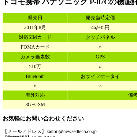
ドコモ携帯 パナソニック P-07Cの機能
発売日
発売当時定価
2011年8月
46,935円
対応SIMカード
タッチパネル
FOMAカード
○
カメラ画素数
GPS
510万
○
Bluetooth
おサイフケータイ
○
×
海外対応
備
3G+GSM
お気軽にお問い合わせください
【メールアドレス】kaitori@newsedtech.co.jp