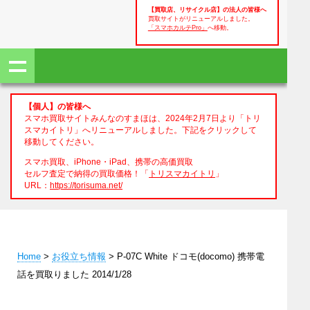
【買取店、リサイクル店】の法人の皆様へ
買取サイトがリニューアルしました。
「スマホカルテPro」
へ移動。
【個人】の皆様へ
スマホ買取サイトみんなのすまほは、2024年2月7日より「トリ
スマカイトリ」へリニューアルしました。下記をクリックして
移動してください。
スマホ買取、iPhone・iPad、携帯の高価買取
セルフ査定で納得の買取価格！「
トリスマカイトリ
」
URL：
https://torisuma.net/
Home
>
お役立ち情報
> P-07C White ドコモ(docomo) 携帯電
話を買取りました 2014/1/28