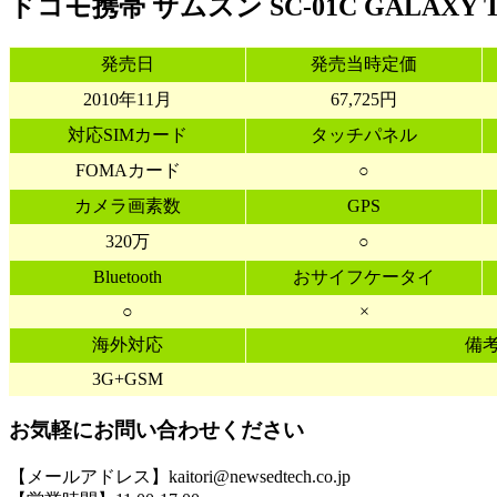
ドコモ携帯 サムスン SC-01C GALAXY
発売日
発売当時定価
2010年11月
67,725円
対応SIMカード
タッチパネル
FOMAカード
○
カメラ画素数
GPS
320万
○
Bluetooth
おサイフケータイ
○
×
海外対応
備
3G+GSM
お気軽にお問い合わせください
【メールアドレス】kaitori@newsedtech.co.jp