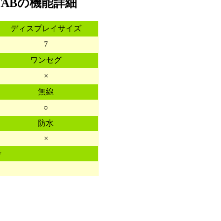
 TABの機能詳細
ディスプレイサイズ
7
ワンセグ
×
無線
○
防水
×
考