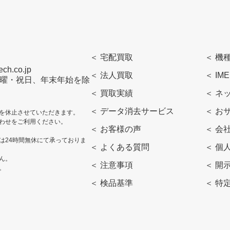
＜ 宅配買取
＜ 機
h.co.jp
＜ 法人買取
＜ IM
曜・日曜・祝日、年末年始を除
＜ 買取実績
＜ ネ
＜ データ消去サービス
＜ お
を休止させていただきます。
わせをご利用ください。
＜ お客様の声
＜ 会
は24時間無休にて承っておりま
＜ よくある質問
＜ 個
ん。
＜ 注意事項
＜ 開
。
＜ 検品基準
＜ 特