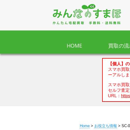
HOME
買取の流
【個人】の
スマホ買取
ーアルしま
スマホ買取、
セルフ査定
URL：
https
Home
>
お役立ち情報
> SC