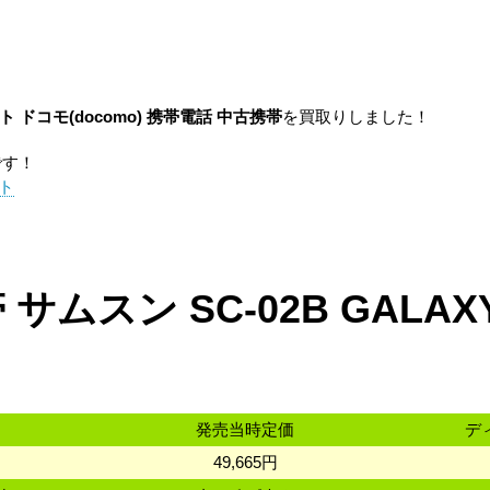
イト
ドコモ(docomo)
携帯電話
中古携帯
を買取りしました！
です！
イト
サムスン SC-02B GALAX
発売当時定価
デ
49,665円