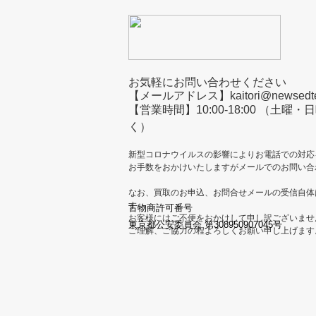
お気軽にお問い合わせください
【メールアドレス】kaitori@newsedtec
【営業時間】10:00-18:00 （土
く）
新型コロナウイルスの影響によりお電話での対応
お手数をおかけいたしますがメールでのお問い合
なお、買取のお申込、お問合せメールの受信自体
す。
古物商許可番号
お客様にはご不便をおかけして申し訳ございませ
東京都公安委員会 第308950907045号
ご理解、ご協力の程よろしくお願い申し上げます