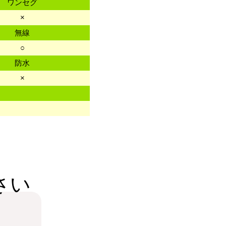
ワンセグ
×
無線
○
防水
×
さい