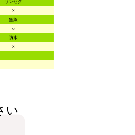
ワンセグ
×
無線
○
防水
×
さい