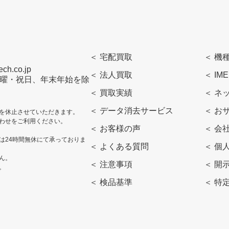
＜ 宅配買取
＜ 機
h.co.jp
＜ 法人買取
＜ IM
曜・日曜・祝日、年末年始を除
＜ 買取実績
＜ ネ
＜ データ消去サービス
＜ お
を休止させていただきます。
わせをご利用ください。
＜ お客様の声
＜ 会
は24時間無休にて承っておりま
＜ よくある質問
＜ 個
ん。
＜ 注意事項
＜ 開
。
＜ 検品基準
＜ 特