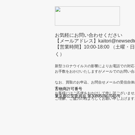
お気軽にお問い合わせください
【メールアドレス】kaitori@newsedtec
【営業時間】10:00-18:00 （土
く）
新型コロナウイルスの影響によりお電話での対応
お手数をおかけいたしますがメールでのお問い合
なお、買取のお申込、お問合せメールの受信自体
す。
古物商許可番号
お客様にはご不便をおかけして申し訳ございませ
東京都公安委員会 第308950907045号
ご理解、ご協力の程よろしくお願い申し上げます