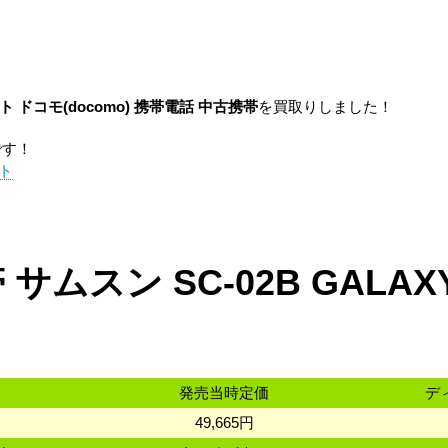
イト
ドコモ(docomo)
携帯電話
中古携帯
を買取りしました！
です！
イト
サムスン SC-02B GALAX
発売当時定価
デ
49,665円