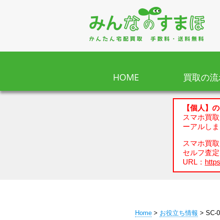
HOME
買取の流
【個人】の
スマホ買取
ーアルしま
スマホ買取、
セルフ査定
URL：
https
Home
>
お役立ち情報
> SC