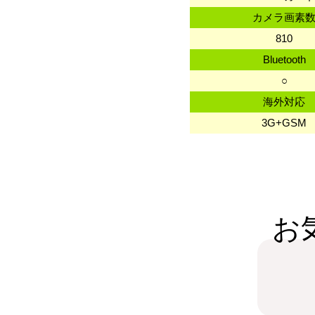
カメラ画素
810
Bluetooth
○
海外対応
3G+GSM
お