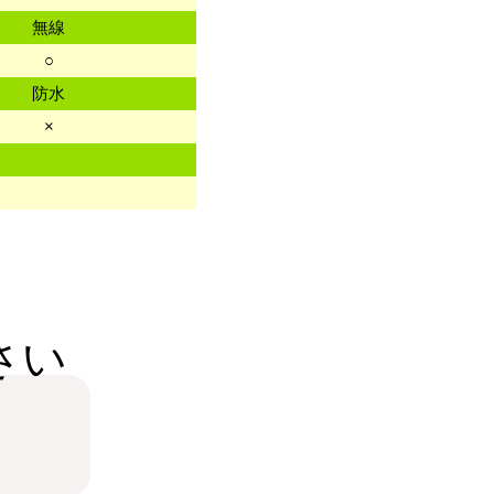
無線
○
防水
×
さい