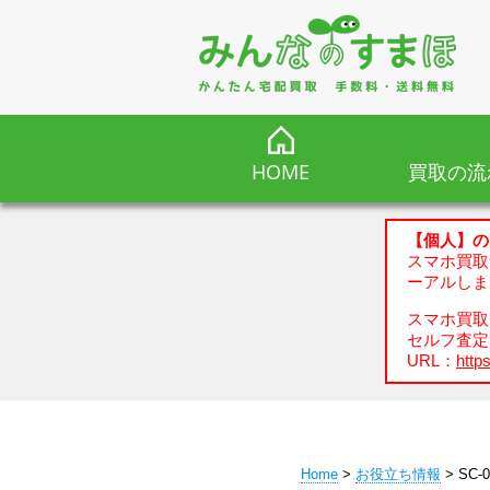
HOME
買取の流
【個人】の
スマホ買取
ーアルしま
スマホ買取、
セルフ査定
URL：
https
Home
>
お役立ち情報
> SC-