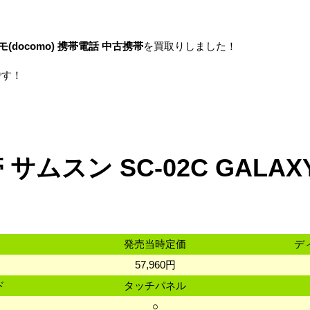
 ドコモ(docomo) 携帯電話 中古携帯
を買取りしました！
です！
サムスン SC-02C GALAXY
発売当時定価
デ
57,960円
ド
タッチパネル
ド
○