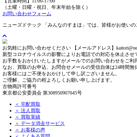
【営業時間】11:00-17:00
（土曜・日曜・祝日、年末年始を除く）
お問い合わせフォーム
ニューズドテック 「みんなのすまほ」では、皆様がお使い
お気軽にお問い合わせください
【メールアドレス】kaitori@newse
新型コロナウイルスの影響によりお電話での対応を休止させ
お手数をおかけいたしますがメールでのお問い合わせをご利
なお、買取のお申込、お問合せメールの受信自体は24時間無
お客様にはご不便をおかけして申し訳ございません。
ご理解、ご協力の程よろしくお願い申し上げます。
古物商許可番号
東京都公安委員会 第308950907045号
＜ 宅配買取
＜ 法人買取
＜ 買取実績
＜ データ消去サービス
＜ お客様の声
＜ よくある質問