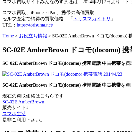
スマホ買取サイトみんなのすまほは、2024年2月7日より
スマホ買取、iPhone・iPad、携帯の高価買取
セルフ査定で納得の買取価格！「
トリスマカイトリ
」
URL：
https://torisuma.net/
Home
>
お役立ち情報
> SC-02E AmberBrown ドコモ(docom
SC-02E AmberBrown ドコモ(docomo
SC-02E AmberBrown ドコモ(docomo) 携帯電話 中古携帯
を買
SC-02E AmberBrown ドコモ(docomo) 携帯電話 中古携帯
を買
現在の買取価格はこちらです！
SC-02E AmberBrown
販売サイト↓
スマホ生活
是非ご利用下さい。