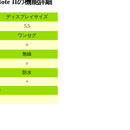
ote IIの機能詳細
ディスプレイサイズ
5.5
ワンセグ
○
無線
○
防水
×
考