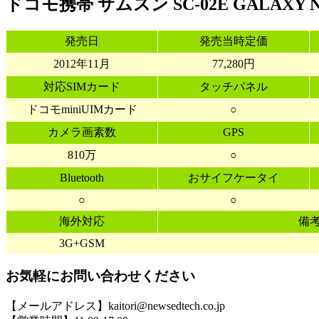
ドコモ携帯 サムスン SC-02E GALAXY N
発売日
発売当時定価
2012年11月
77,280円
対応SIMカード
タッチパネル
ドコモminiUIMカード
○
カメラ画素数
GPS
810万
○
Bluetooth
おサイフケータイ
○
○
海外対応
備
3G+GSM
お気軽にお問い合わせください
【メールアドレス】kaitori@newsedtech.co.jp