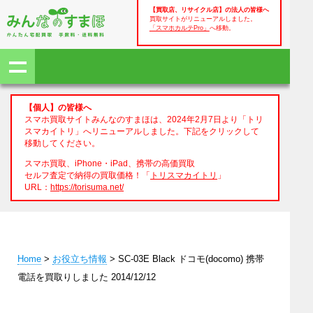
【買取店、リサイクル店】の法人の皆様へ
買取サイトがリニューアルしました。
「スマホカルテPro」
へ移動。
【個人】の皆様へ
スマホ買取サイトみんなのすまほは、2024年2月7日より「トリ
スマカイトリ」へリニューアルしました。下記をクリックして
移動してください。
スマホ買取、iPhone・iPad、携帯の高価買取
セルフ査定で納得の買取価格！「
トリスマカイトリ
」
URL：
https://torisuma.net/
Home
>
お役立ち情報
> SC-03E Black ドコモ(docomo) 携帯
電話を買取りしました 2014/12/12