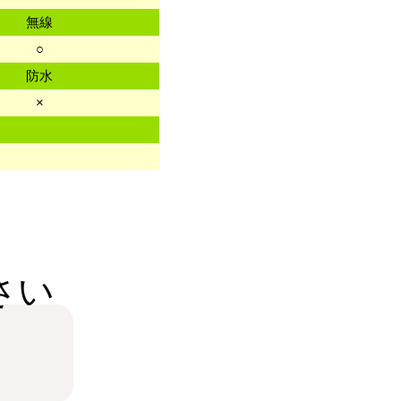
無線
○
防水
×
さい