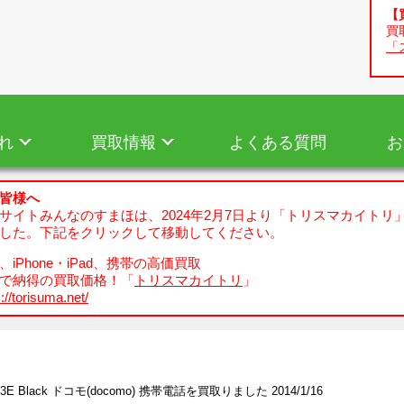
【
買
「
れ
買取情報
よくある質問
お
皆様へ
サイトみんなのすまほは、2024年2月7日より「トリスマカイトリ
した。下記をクリックして移動してください。
iPhone・iPad、携帯の高価買取
で納得の買取価格！「
トリスマカイトリ
」
://torisuma.net/
03E Black ドコモ(docomo) 携帯電話を買取りました 2014/1/16