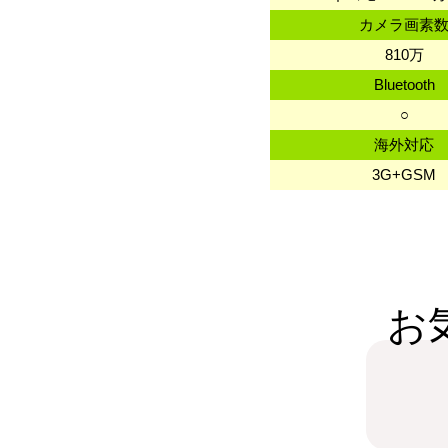
カメラ画素
810万
Bluetooth
○
海外対応
3G+GSM
お