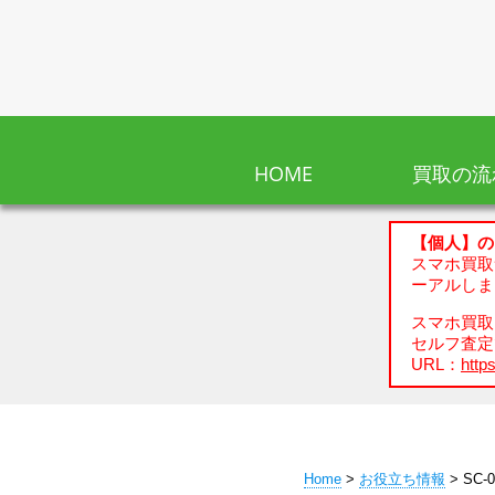
HOME
買取の流
【個人】の
スマホ買取
ーアルしま
スマホ買取、
セルフ査定
URL：
https
Home
>
お役立ち情報
> SC-