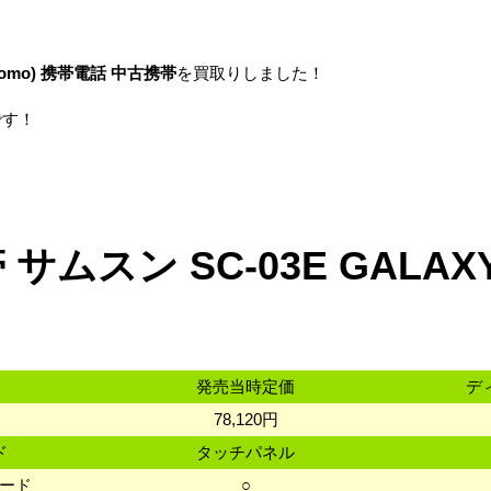
omo)
携帯電話
中古携帯
を買取りしました！
です！
ムスン SC-03E GALAXY S
発売当時定価
デ
78,120円
ド
タッチパネル
カード
○