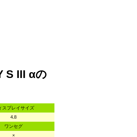
 III αの
ィスプレイサイズ
4.8
ワンセグ
×