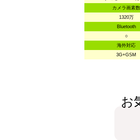
カメラ画素
1320万
Bluetooth
○
海外対応
3G+GSM
お