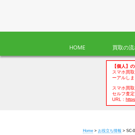
HOME
買取の流
【個人】の
スマホ買取
ーアルしま
スマホ買取、
セルフ査定
URL：
https
Home
>
お役立ち情報
> SC-