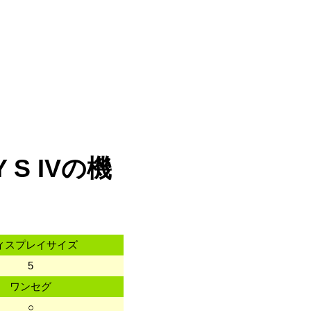
 S IVの機
ィスプレイサイズ
5
ワンセグ
○