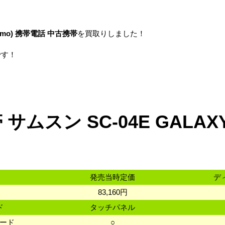
ocomo) 携帯電話 中古携帯
を買取りしました！
です！
ムスン SC-04E GALAXY
発売当時定価
デ
83,160円
ド
タッチパネル
カード
○