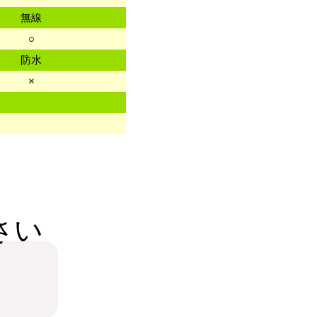
無線
○
防水
×
さい