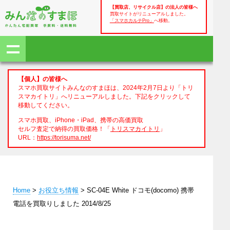
【買取店、リサイクル店】の法人の皆様へ
買取サイトがリニューアルしました。
「スマホカルテPro」
へ移動。
【個人】の皆様へ
スマホ買取サイトみんなのすまほは、2024年2月7日より「トリ
スマカイトリ」へリニューアルしました。下記をクリックして
移動してください。
スマホ買取、iPhone・iPad、携帯の高価買取
セルフ査定で納得の買取価格！「
トリスマカイトリ
」
URL：
https://torisuma.net/
Home
>
お役立ち情報
> SC-04E White ドコモ(docomo) 携帯
電話を買取りしました 2014/8/25