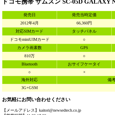
ドコモ携帯 サムスン SC-05D GALAXY 
発売日
発売当時定価
2012年4月
66,360円
対応SIMカード
タッチパネル
ドコモminiUIMカード
○
カメラ画素数
GPS
810万
○
Bluetooth
おサイフケータイ
○
×
海外対応
備
3G+GSM
お気軽にお問い合わせください
【メールアドレス】kaitori@newsedtech.co.jp