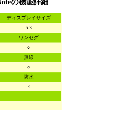
Noteの機能詳細
ディスプレイサイズ
5.3
ワンセグ
○
無線
○
防水
×
考