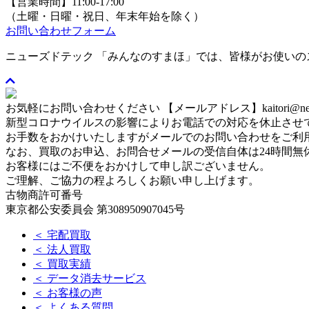
【営業時間】11:00-17:00
（土曜・日曜・祝日、年末年始を除く）
お問い合わせフォーム
ニューズドテック 「みんなのすまほ」では、皆様がお使い
お気軽にお問い合わせください
【メールアドレス】kaitori@newse
新型コロナウイルスの影響によりお電話での対応を休止させ
お手数をおかけいたしますがメールでのお問い合わせをご利
なお、買取のお申込、お問合せメールの受信自体は24時間無
お客様にはご不便をおかけして申し訳ございません。
ご理解、ご協力の程よろしくお願い申し上げます。
古物商許可番号
東京都公安委員会 第308950907045号
＜ 宅配買取
＜ 法人買取
＜ 買取実績
＜ データ消去サービス
＜ お客様の声
＜ よくある質問