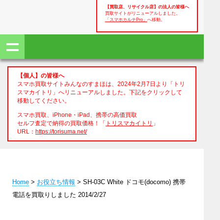
【買取店、リサイクル店】の法人の皆様へ
買取サイトがリニューアルしました。
「スマホカルテPro」
へ移動。
【個人】の皆様へ
スマホ買取サイトみんなのすまほは、2024年2月7日より「トリ
スマカイトリ」へリニューアルしました。下記をクリックして
移動してください。
スマホ買取、iPhone・iPad、携帯の高価買取
セルフ査定で納得の買取価格！「
トリスマカイトリ
」
URL：
https://torisuma.net/
Home
>
お役立ち情報
> SH-03C White ドコモ(docomo) 携帯
電話を買取りしました 2014/2/27