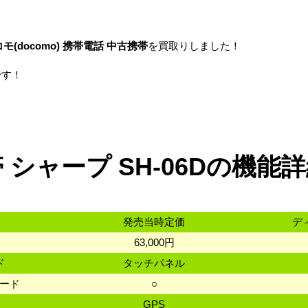
モ(docomo)
携帯電話
中古携帯
を買取りしました！
です！
 シャープ SH-06Dの機能
発売当時定価
デ
63,000円
ド
タッチパネル
カード
○
数
GPS