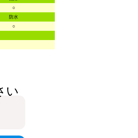
○
防水
○
さい