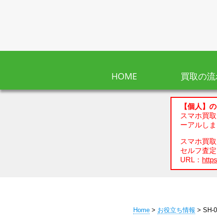
HOME
買取の流
【個人】の
スマホ買取
ーアルしま
スマホ買取、
セルフ査定
URL：
https
Home
>
お役立ち情報
> SH-