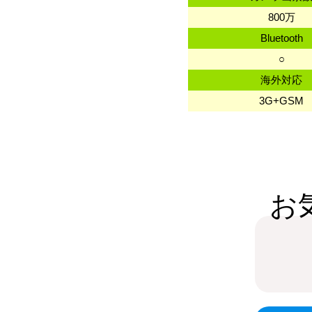
800万
Bluetooth
○
海外対応
3G+GSM
お