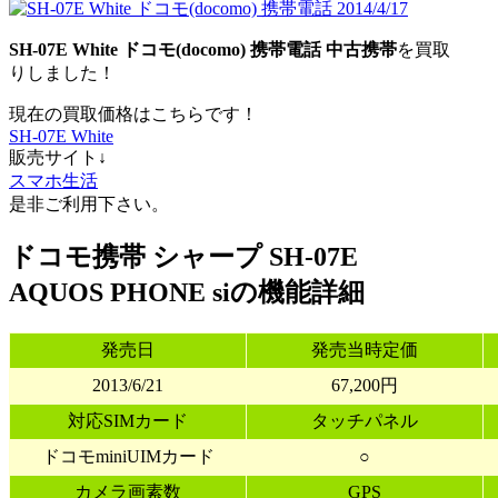
SH-07E White
ドコモ(docomo)
携帯電話
中古携帯
を買取
りしました！
現在の買取価格はこちらです！
SH-07E White
販売サイト↓
スマホ生活
是非ご利用下さい。
ドコモ携帯 シャープ SH-07E
AQUOS PHONE siの機能詳細
発売日
発売当時定価
2013/6/21
67,200円
対応SIMカード
タッチパネル
ドコモminiUIMカード
○
カメラ画素数
GPS