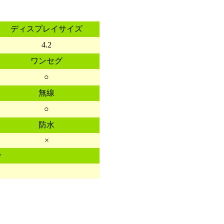
ディスプレイサイズ
4.2
ワンセグ
○
無線
○
防水
×
考