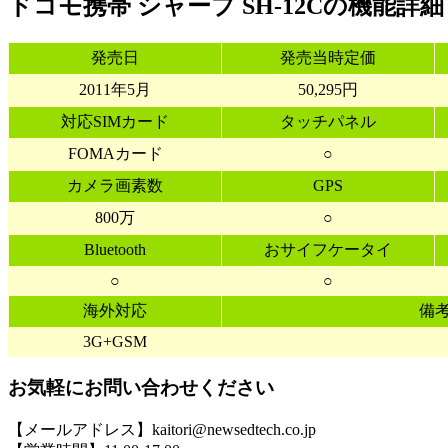
ドコモ携帯 シャープ SH-12Cの機能詳細
発売日
発売当時定価
2011年5月
50,295円
対応SIMカード
タッチパネル
FOMAカード
○
カメラ画素数
GPS
800万
○
Bluetooth
おサイフケータイ
○
○
海外対応
備
3G+GSM
お気軽にお問い合わせください
【メールアドレス】kaitori@newsedtech.co.jp