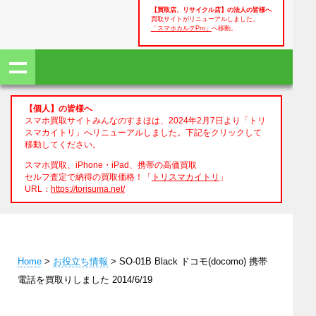
【買取店、リサイクル店】の法人の皆様へ
買取サイトがリニューアルしました。
「スマホカルテPro」
へ移動。
【個人】の皆様へ
スマホ買取サイトみんなのすまほは、2024年2月7日より「トリ
スマカイトリ」へリニューアルしました。下記をクリックして
移動してください。
スマホ買取、iPhone・iPad、携帯の高価買取
セルフ査定で納得の買取価格！「
トリスマカイトリ
」
URL：
https://torisuma.net/
Home
>
お役立ち情報
> SO-01B Black ドコモ(docomo) 携帯
電話を買取りしました 2014/6/19