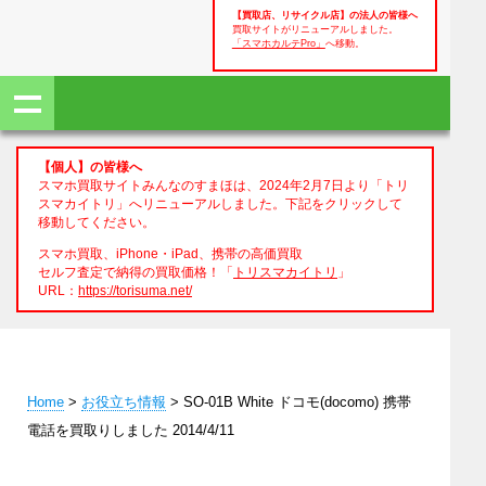
【買取店、リサイクル店】の法人の皆様へ
買取サイトがリニューアルしました。
「スマホカルテPro」
へ移動。
【個人】の皆様へ
スマホ買取サイトみんなのすまほは、2024年2月7日より「トリ
スマカイトリ」へリニューアルしました。下記をクリックして
移動してください。
スマホ買取、iPhone・iPad、携帯の高価買取
セルフ査定で納得の買取価格！「
トリスマカイトリ
」
URL：
https://torisuma.net/
Home
>
お役立ち情報
> SO-01B White ドコモ(docomo) 携帯
電話を買取りしました 2014/4/11