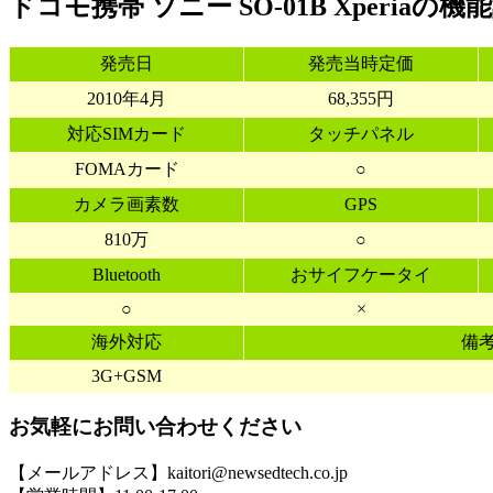
ドコモ携帯 ソニー SO-01B Xperiaの機
発売日
発売当時定価
2010年4月
68,355円
対応SIMカード
タッチパネル
FOMAカード
○
カメラ画素数
GPS
810万
○
Bluetooth
おサイフケータイ
○
×
海外対応
備
3G+GSM
お気軽にお問い合わせください
【メールアドレス】kaitori@newsedtech.co.jp