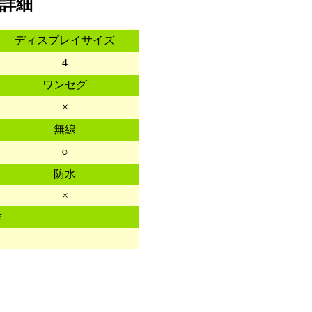
能詳細
ディスプレイサイズ
4
ワンセグ
×
無線
○
防水
×
考