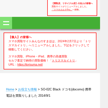
【買取店、リサイクル店】の法人の皆様へ
買取サイトがリニューアルしました。
「スマホカルテPro」
へ移動。
【個人】の皆様へ
スマホ買取サイトみんなのすまほは、2024年2月7日より「トリ
スマカイトリ」へリニューアルしました。下記をクリックして
移動してください。
スマホ買取、iPhone・iPad、携帯の高価買取
セルフ査定で納得の買取価格！「
トリスマカイトリ
」
URL：
https://torisuma.net/
Home
>
お役立ち情報
> SO-02C Black ドコモ(docomo) 携帯
電話を買取りしました 2014/9/1