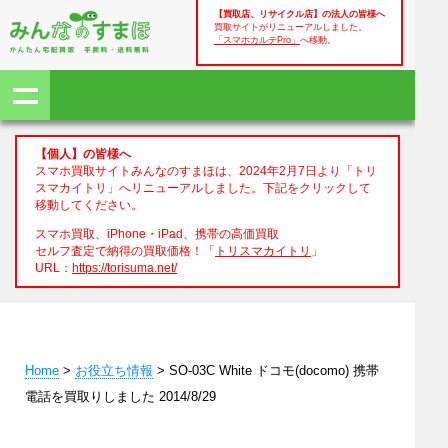
【買取店、リサイクル店】の法人の皆様へ
買取サイトがリニューアルしました。
「スマホカルテPro」
へ移動。
【個人】の皆様へ
スマホ買取サイトみんなのすまほは、2024年2月7日より「トリ
スマカイトリ」へリニューアルしました。下記をクリックして
移動してください。
スマホ買取、iPhone・iPad、携帯の高価買取
セルフ査定で納得の買取価格！「
トリスマカイトリ
」
URL：
https://torisuma.net/
Home
>
お役立ち情報
> SO-03C White ドコモ(docomo) 携帯
電話を買取りしました 2014/8/29