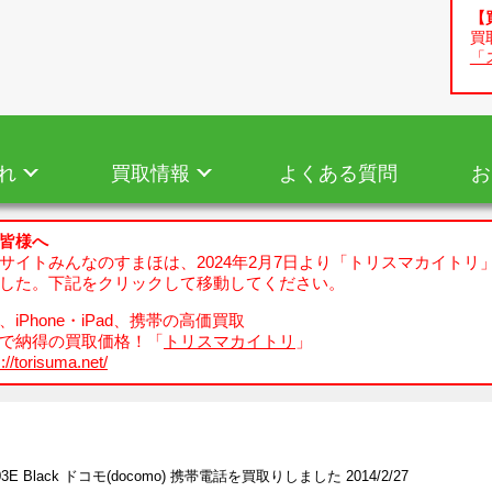
【
買
「
れ
買取情報
よくある質問
お
皆様へ
サイトみんなのすまほは、2024年2月7日より「トリスマカイトリ
した。下記をクリックして移動してください。
iPhone・iPad、携帯の高価買取
で納得の買取価格！「
トリスマカイトリ
」
://torisuma.net/
03E Black ドコモ(docomo) 携帯電話を買取りしました 2014/2/27