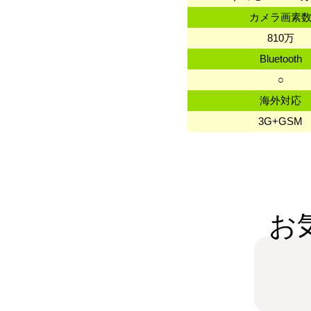
カメラ画素
810万
Bluetooth
○
海外対応
3G+GSM
お