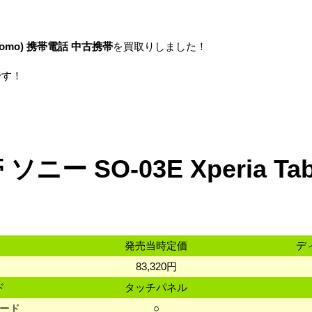
omo)
携帯電話
中古携帯
を買取りしました！
です！
ニー SO-03E Xperia Tab
発売当時定価
デ
83,320円
ド
タッチパネル
カード
○