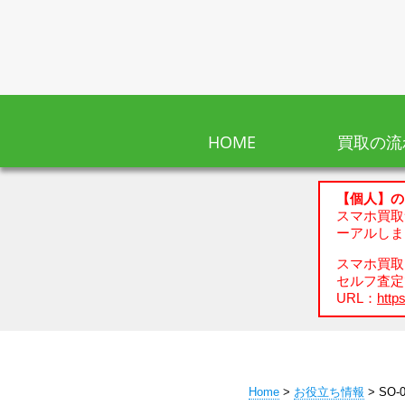
HOME
買取の流
【個人】の
スマホ買取
ーアルしま
スマホ買取、
セルフ査定
URL：
https
Home
>
お役立ち情報
> SO-