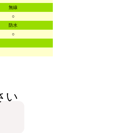
無線
○
防水
○
さい