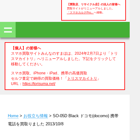
【買取店、リサイクル店】の法人の皆様へ
買取サイトがリニューアルしました。
「スマホカルテPro」
へ移動。
【個人】の皆様へ
スマホ買取サイトみんなのすまほは、2024年2月7日より「トリ
スマカイトリ」へリニューアルしました。下記をクリックして
移動してください。
スマホ買取、iPhone・iPad、携帯の高価買取
セルフ査定で納得の買取価格！「
トリスマカイトリ
」
URL：
https://torisuma.net/
Home
>
お役立ち情報
> SO-05D Black ドコモ(docomo) 携帯
電話を買取りました 2013/10/8