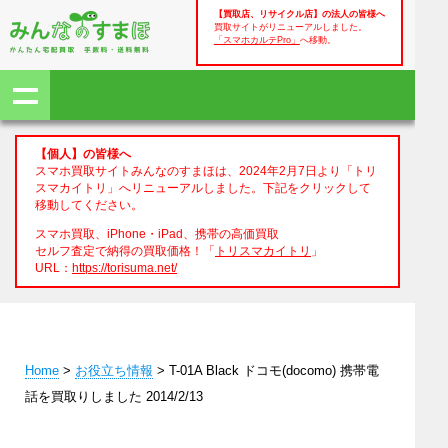
【買取店、リサイクル店】の法人の皆様へ
買取サイトがリニューアルしました。
「スマホカルテPro」
へ移動。
【個人】の皆様へ
スマホ買取サイトみんなのすまほは、2024年2月7日より「トリ
スマカイトリ」へリニューアルしました。下記をクリックして
移動してください。
スマホ買取、iPhone・iPad、携帯の高価買取
セルフ査定で納得の買取価格！「
トリスマカイトリ
」
URL：
https://torisuma.net/
Home
>
お役立ち情報
> T-01A Black ドコモ(docomo) 携帯電
話を買取りしました 2014/2/13