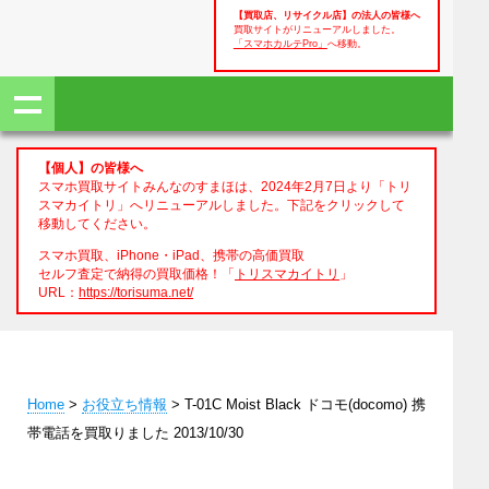
【買取店、リサイクル店】の法人の皆様へ
買取サイトがリニューアルしました。
「スマホカルテPro」
へ移動。
【個人】の皆様へ
スマホ買取サイトみんなのすまほは、2024年2月7日より「トリ
スマカイトリ」へリニューアルしました。下記をクリックして
移動してください。
スマホ買取、iPhone・iPad、携帯の高価買取
セルフ査定で納得の買取価格！「
トリスマカイトリ
」
URL：
https://torisuma.net/
Home
>
お役立ち情報
> T-01C Moist Black ドコモ(docomo) 携
帯電話を買取りました 2013/10/30