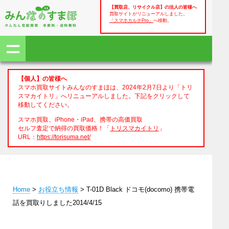
【買取店、リサイクル店】の法人の皆様へ
買取サイトがリニューアルしました。
「スマホカルテPro」
へ移動。
【個人】の皆様へ
スマホ買取サイトみんなのすまほは、2024年2月7日より「トリ
スマカイトリ」へリニューアルしました。下記をクリックして
移動してください。
スマホ買取、iPhone・iPad、携帯の高価買取
セルフ査定で納得の買取価格！「
トリスマカイトリ
」
URL：
https://torisuma.net/
Home
>
お役立ち情報
> T-01D Black ドコモ(docomo) 携帯電
話を買取りしました2014/4/15