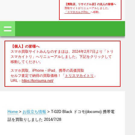
【買取店、リサイクル店】の法人の皆様へ
買取サイトがリニューアルしました。
「スマホカルテPro」
へ移動。
【個人】の皆様へ
スマホ買取サイトみんなのすまほは、2024年2月7日より「トリ
スマカイトリ」へリニューアルしました。下記をクリックして
移動してください。
スマホ買取、iPhone・iPad、携帯の高価買取
セルフ査定で納得の買取価格！「
トリスマカイトリ
」
URL：
https://torisuma.net/
Home
>
お役立ち情報
> T-02D Black ドコモ(docomo) 携帯電
話を買取りしました 2014/7/28