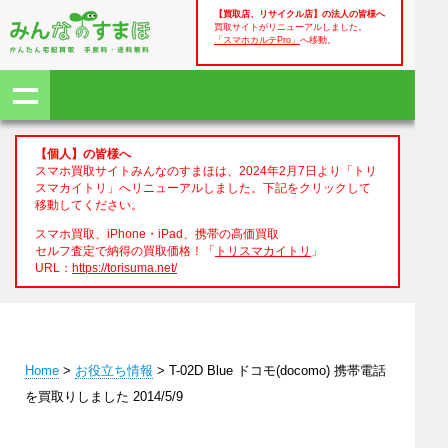
【買取店、リサイクル店】の法人の皆様へ
買取サイトがリニューアルしました。
「スマホカルテPro」
へ移動。
【個人】の皆様へ
スマホ買取サイトみんなのすまほは、2024年2月7日より「トリ
スマカイトリ」へリニューアルしました。下記をクリックして
移動してください。
スマホ買取、iPhone・iPad、携帯の高価買取
セルフ査定で納得の買取価格！「
トリスマカイトリ
」
URL：
https://torisuma.net/
Home
>
お役立ち情報
> T-02D Blue ドコモ(docomo) 携帯電話
を買取りしました 2014/5/9